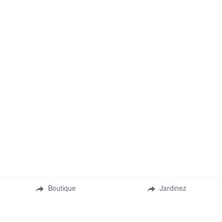
Comment rejoindre la 
Boutique
Jardinez
communauté ? 