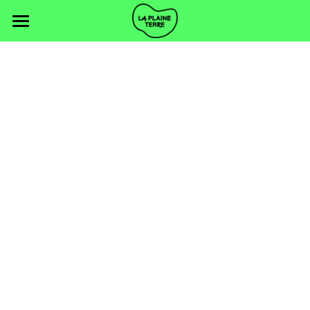
Le projet
Nos graines
Communauté bénévole
Formation
Journée solidaire d'entreprise
Contacts
Agenda
Découvrir La SAUGE