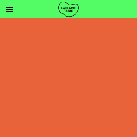
Le projet
Nos graines
Communauté bénévole
Formation
Journée solidaire d'entreprise
Contacts
Agenda
Découvrir La SAUGE